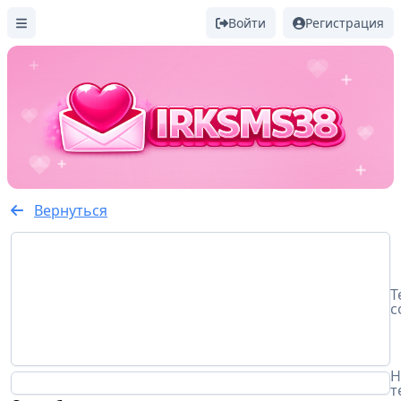
Войти
Регистрация
Вернуться
Т
с
Н
т