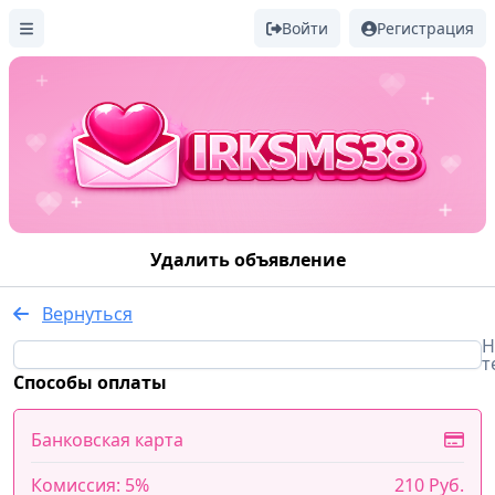
Войти
Регистрация
Удалить объявление
Вернуться
Н
т
Способы оплаты
Банковская карта
Комиссия: 5%
210 Руб.