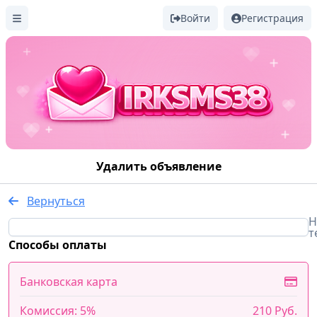
Войти
Регистрация
Удалить объявление
Вернуться
Н
т
Способы оплаты
Банковская карта
Комиссия: 5%
210 Руб.