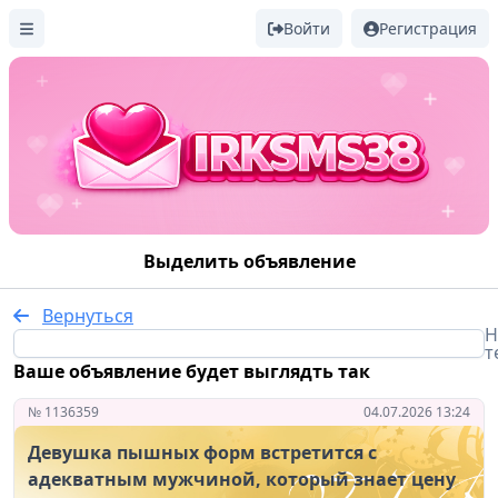
Войти
Регистрация
Выделить объявление
Вернуться
Н
т
Ваше объявление будет выглядть так
№ 1136359
04.07.2026 13:24
Девушка пышных форм встретится с
адекватным мужчиной, который знает цену