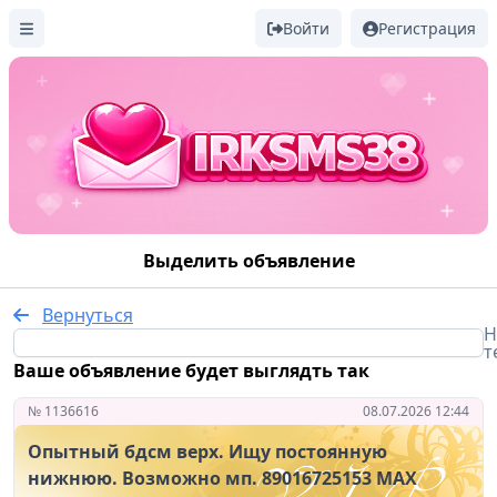
Войти
Регистрация
Выделить объявление
Вернуться
Н
т
Ваше объявление будет выглядть так
№ 1136616
08.07.2026 12:44
Опытный бдсм верх. Ищу постоянную
нижнюю. Возможно мп. 89016725153 МАХ