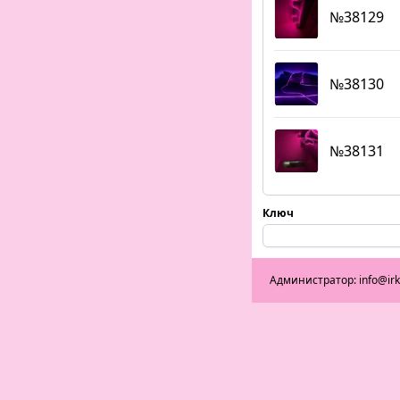
№38129
№38130
№38131
Ключ
Администратор: info@ir