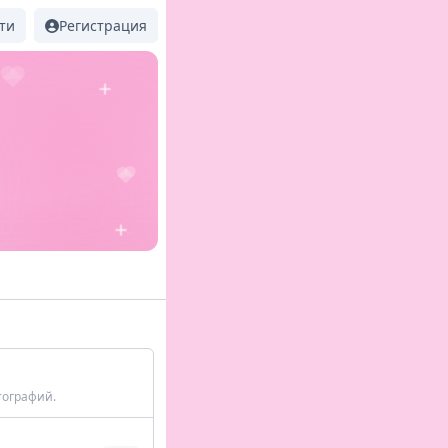
ти
Регистрация
тографий.