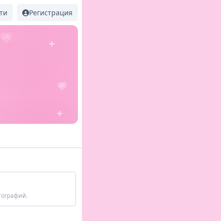
ти
Регистрация
тографий.