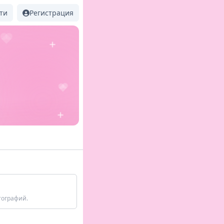
ти
Регистрация
тографий.