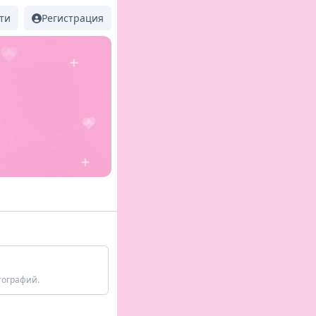
ти
Регистрация
тографий.